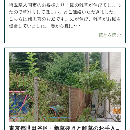
埼玉県入間市のお客様より「庭の雑草が伸びてしまっ
をご依頼いただきました！
たので草刈りしてほしい」とご連絡いただきました。
こちらは施工前のお庭です。丈が伸び、雑草がお庭を
侵食していました。 春から夏に･･･
続きを読む
東京都世田谷区・新草抜きと雑草のお手入れ