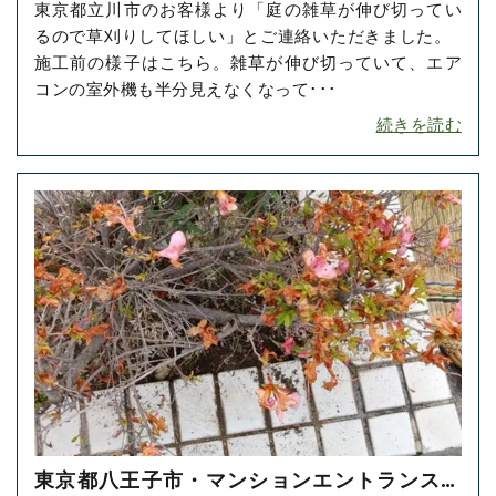
東京都立川市のお客様より「庭の雑草が伸び切ってい
り・草抜きをご依頼いただきました！
るので草刈りしてほしい」とご連絡いただきました。
施工前の様子はこちら。雑草が伸び切っていて、エア
コンの室外機も半分見えなくなって･･･
続きを読む
東京都八王子市・マンションエントランスの