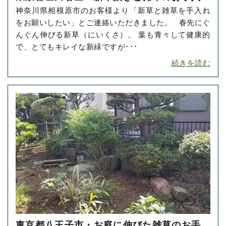
神奈川県相模原市のお客様より「新草と雑草を手入れ
をご依頼いただきました！
をお願いしたい」とご連絡いただきました。 春先にぐ
んぐん伸びる新草（にいくさ）。 葉も青々して健康的
で、とてもキレイな新緑ですが･･･
続きを読む
東京都八王子市・お庭に伸びた雑草のお手入