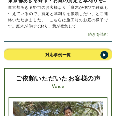
東京都あきる野市・お庭の剪定と草刈りをご
東京都あきる野市のお客様より「庭木が伸びて雑草も
依頼いただきました！
生えているので、剪定と草刈りを依頼したい」とご連
絡いただきました。 こちらは施工前のお庭の様子で
す。庭木が伸びており、葉が密集して･･･
続きを読む
対応事例一覧
ご依頼いただいたお客様の声
Voice