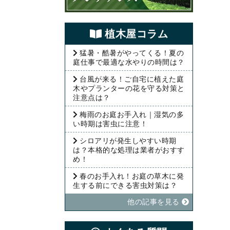
植⽊屋コラム
猛暑・酷暑がやってくる！夏の
庭仕事で最適な水やりの時間は？
台風が来る！ご自宅に植えた庭
木やプランターの花を守る対策と
注意点は？
梅雨のお庭お手入れ｜湿気の多
い時期は害虫に注意！
シロアリが発生しやすい時期
は？本格的な処理は業者がおすす
め！
春のお手入れ！お庭の草木に発
生する前にできる害虫対策は？
他の記事を⾒る