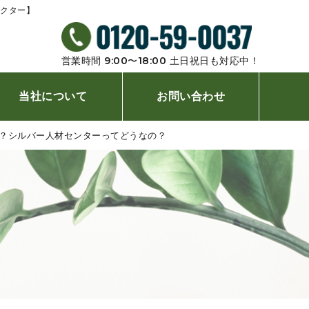
ドクター】
営業時間 9:00〜18:00 ⼟⽇祝⽇も対応中！
当社について
お問い合わせ
？シルバー人材センターってどうなの？
店舗案内
よくあるご質問
植木屋コラム
プライバシーポリシー
新着情報
サイトメニュー