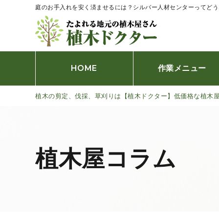
庭のお手入れを安く済ませるには？シルバー人材センターってどう
HOME
作業メニュー
植木の剪定、伐採、草刈りは【植木ドクター】低価格な植木
伐採、抜根
剪定
刈込み
植木屋コラム
草刈り
防草