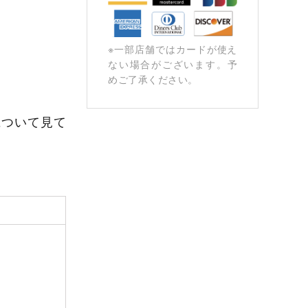
※⼀部店舗ではカードが使え
ない場合がございます。予
めご了承ください。
について見て