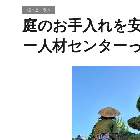
害虫駆除、消毒
植木屋コラム
芝生張り
庭のお手入れを
空き家の伐採、草刈り
ー人材センター
庭の不用品撤去
トータルメンテナンス