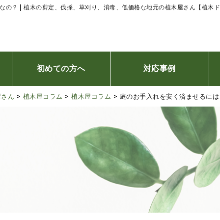
なの？ | 植木の剪定、伐採、草刈り、消毒、低価格な地元の植木屋さん【植木
初めての方へ
対応事例
屋さん
>
植木屋コラム
>
植木屋コラム
>
庭のお手入れを安く済ませるには
ご利用の流れ
お客様の声
台風災害、緊急時24時間対応について
オンライン相談