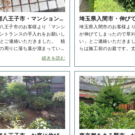
都八王子市・マンションエ
埼玉県入間市・伸び
八王子市のお客様より「マンシ
埼玉県入間市のお客様よ
ランスのお掃除をご依頼い
お庭の草刈りをご依
ントランスの手入れをお願いし
が伸びてしまったので草
きました！
ました！
とご連絡いただきました。 植
い」とご連絡いただきました
の周りに落ち葉が溜まっていた
らは施工前のお庭です。
ホウキで履き、ゴミを集めまし
草がお庭を侵食していま
続きを読む
･･
ら夏に･･･