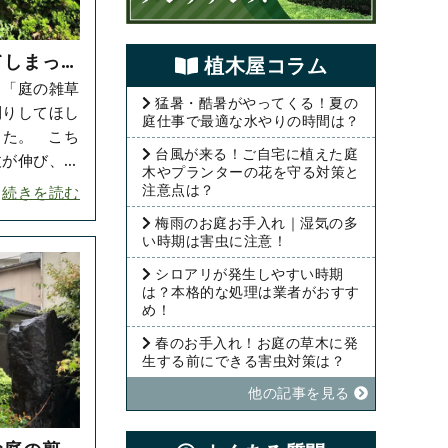
てしまった
植⽊屋コラム
り「庭の雑草
頼いただき
猛暑・酷暑がやってくる！夏の
刈りしてほし
庭仕事で最適な水やりの時間は？
。 こち
台風が来る！ご自宅に植えた庭
丈が伸び、雑
木やプランターの花を守る対策と
した。 春か
注意点は？
続きを読む
梅雨のお庭お手入れ｜湿気の多
い時期は害虫に注意！
シロアリが発生しやすい時期
は？本格的な処理は業者がおすす
め！
春のお手入れ！お庭の草木に発
生する前にできる害虫対策は？
他の記事を⾒る