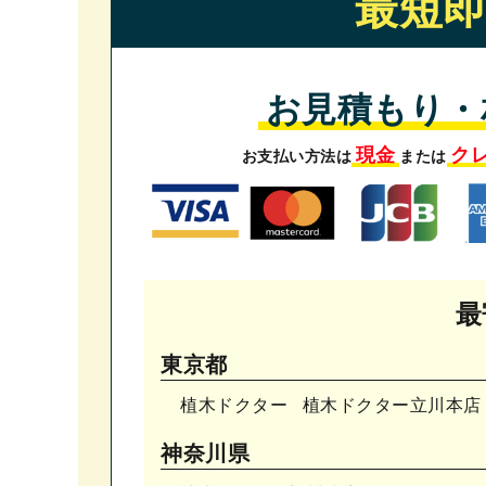
最短
お見積もり・
現金
ク
お支払い方法は
または
最
東京都
植木ドクター
植木ドクター⽴川本店
神奈川県