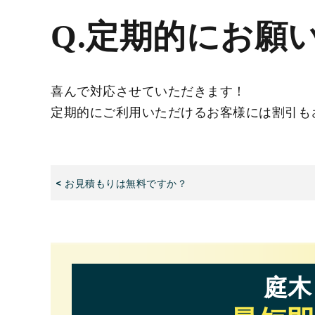
害虫駆除、消毒
Q.定期的にお願
芝生張り
空き家の伐採、草刈り
喜んで対応させていただきます！
庭の不用品撤去
定期的にご利用いただけるお客様には割引も
トータルメンテナンス
< お見積もりは無料ですか？
庭木