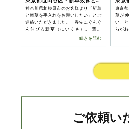
東京都世田谷区・新草抜きと雑
東京
神奈川県相模原市のお客様より「新草
東京都
草のお手入れをご依頼いただき
雑草
と雑草を手入れをお願いしたい」とご
草が
ました！
きま
連絡いただきました。 春先にぐんぐ
い」と
ん伸びる新草（にいくさ）。 葉も
らがお
青々して健康的で、とてもキレイな新
です。
続きを読む
緑ですが･･･
見た目
ご依頼い