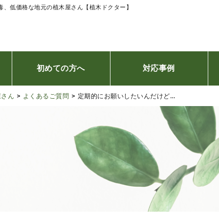
消毒、低価格な地元の植木屋さん【植木ドクター】
初めての方へ
対応事例
屋さん
>
よくあるご質問
>
定期的にお願いしたいんだけど…
ご利用の流れ
お客様の声
台風災害、緊急時24時間対応について
オンライン相談