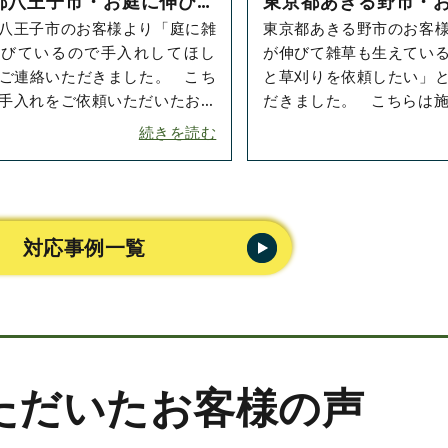
都八王子市・お庭に伸びた
東京都あきる野市・
八王子市のお客様より「庭に雑
東京都あきる野市のお客
のお手入れをご依頼いただ
と草刈りをご依頼い
伸びているので手入れしてほし
が伸びて雑草も生えてい
した！
た！
ご連絡いただきました。 こち
と草刈りを依頼したい」
手入れをご依頼いただいたお庭
だきました。 こちらは施工前のお庭
 たしかに草木が伸びており、
の様子です。庭木が伸び
続きを読む
に･･･
密集して･･･
対応事例一覧
ただいたお客様の声