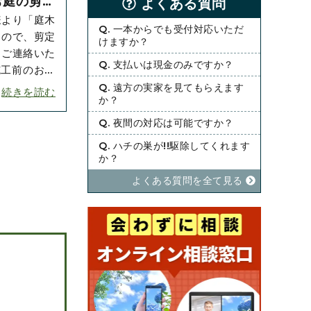
お庭の剪定
よくある質問
様より「庭木
ただきまし
Q. 一本からでも受付対応いただ
るので、剪定
けますか？
とご連絡いた
Q. 支払いは現金のみですか？
ており、葉が
Q. 遠方の実家を見てもらえます
続きを読む
か？
Q. 夜間の対応は可能ですか？
Q. ハチの巣が!!駆除してくれます
か？
よくある質問を全て⾒る