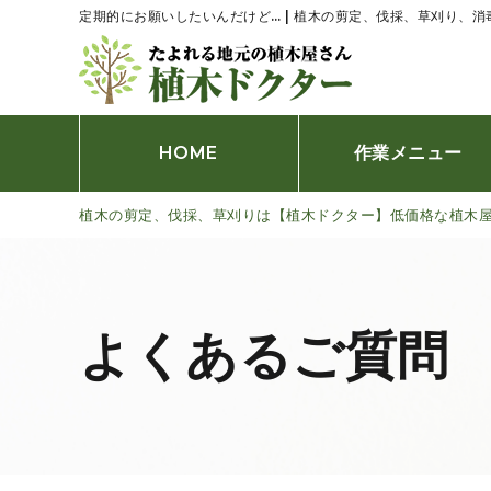
定期的にお願いしたいんだけど… | 植木の剪定、伐採、草刈り、
HOME
作業メニュー
植木の剪定、伐採、草刈りは【植木ドクター】低価格な植木
伐採、抜根
剪定
刈込み
よくあるご質問
草刈り
防草