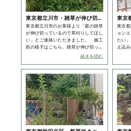
東京都立川市・雑草が伸び切っ
東京
東京都立川市のお客様より「庭の雑草
東京都
たお庭の草刈り・草抜きをご依
ント
が伸び切っているので草刈りしてほし
ョンエ
頼いただきました！
ただ
い」とご連絡いただきました。 施工
たい」
前の様子はこちら。雑草が伸び切って
え込み
いて、エアコンの室外機も半分見えな
ため、
続きを読む
くなって･･･
た。 ･