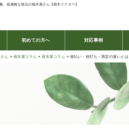
消毒、低価格な地元の植木屋さん【植木ドクター】
初めての方へ
対応事例
屋さん
>
植木屋コラム
>
植木屋コラム
>
枝払い・枝打ち・剪定の違いとは
ご利用の流れ
お客様の声
台風災害、緊急時24時間対応について
オンライン相談