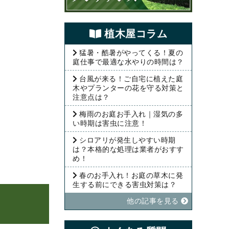
植⽊屋コラム
猛暑・酷暑がやってくる！夏の
庭仕事で最適な水やりの時間は？
台風が来る！ご自宅に植えた庭
木やプランターの花を守る対策と
注意点は？
梅雨のお庭お手入れ｜湿気の多
い時期は害虫に注意！
シロアリが発生しやすい時期
は？本格的な処理は業者がおすす
め！
春のお手入れ！お庭の草木に発
生する前にできる害虫対策は？
的
他の記事を⾒る