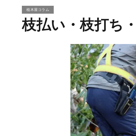
害虫駆除、消毒
植木屋コラム
芝生張り
枝払い・枝打ち
空き家の伐採、草刈り
庭の不用品撤去
トータルメンテナンス