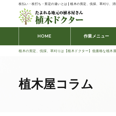
枝払い・枝打ち・剪定の違いとは | 植木の剪定、伐採、草刈り、
HOME
作業メニュー
植木の剪定、伐採、草刈りは【植木ドクター】低価格な植木
伐採、抜根
剪定
刈込み
植木屋コラム
草刈り
防草