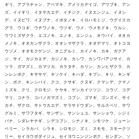
ギリ、アブラチャン、アベマキ、アメリカデイゴ、アワブキ、アン
ズ、イイギリ、イタヤカエデ、イチジク、イヌエンジュ、イヌシ
デ、イヌビワ、イヌブナ、イボタノキ、イロハモミジ、ウグイスカ
グラ、ウコギ、ウチワノキ、ウツギ、ウメ、ウメモドキ、ウルシ、
ウワミズザクラ、エゴノキ、エノキ、エンジュ、オウバイ、オオカ
メノキ、オオカンザクラ、オオシマザクラ、オオデマリ、オトコヨ
ウゾメ、オオモクゲンジ、オニグルミ、カイノキ、カキ、ガクア
ジ、サイ、カジカエデ、カジノキ、カシワ、カシワバアジサイ、カ
ツラ、ガマズミ、カマツカ、カラタチ、カリン、カンヒザクラ、カ
ンレンボク、キササゲ、キソケイ、キハダ、キブシ、キリ、キンギ
ン、ボク、キンシバイ、クコ、クサギ、クヌギ、クマシデ、クマノ
ミズキ、クリ、クロモジ、ケヤキ、ゲンカイツツジ、コウゾ、コデ
マリ、コナラ、コバノガマズミ、コブシ、ゴマギ、ゴンズイ、サイ
カチ、ザクロ、サトウカエデ、サラサドウダン、サルスベリ、サワ
グルミ、サワフタギ、サンザシ、サンシュユ、サンショウ、シジミ
バナ、シダレヤナギ、シデコブシ、シナノキ、シモツケ、ジューン
ベリー、シラカバ、シラキ、シロモジ、ズミ、スモモ、スモークツ
リー、セイヨウボダイジュ、セイヨウニンジンボク、センダン、ソ