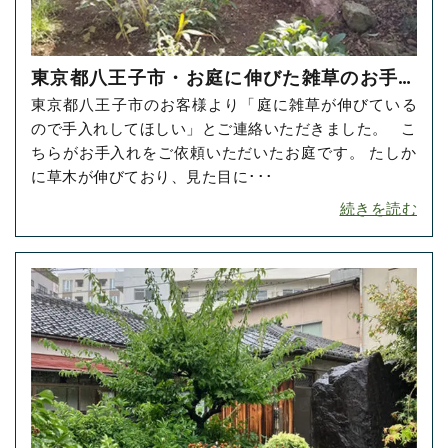
東京都八王子市・お庭に伸びた雑草のお手入
東京都八王子市のお客様より「庭に雑草が伸びている
れをご依頼いただきました！
ので手入れしてほしい」とご連絡いただきました。 こ
ちらがお手入れをご依頼いただいたお庭です。 たしか
に草木が伸びており、見た目に･･･
続きを読む