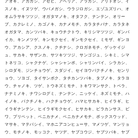
アオキ、アカガシ、アセビ、アベリア、アラカシ、アリドオシ、イ
スノキ、イヌツゲ、ウバメガシ、ウラジロガシ、エゾユズリハ、オ
オムラサキツツジ、オガタマノキ、オタフク、ナンテン、オリー
ブ、カクレミノ、カゴノキ、カナメモチ、カラタチバナ、カラタネ
オガタマ、カンツバキ、キョウチクトウ、キリシマツツジ、ギンバ
イカ、キンメツゲ、キンモクセイ、ギンモクセイ、ミモザ、ギンヨ
ウ、アカシア、クスノキ、クチナシ、クロガネモチ、ゲッケイジ
ュ、サカキ、サザンカ、サツキツツジ、サンゴジュ、シキミ、シマ
トネリコ、シャクナゲ、シャシャンポ、シャリンバイ、シラカシ、
シロダモ、ジンチョウゲ、スダジイ、セイヨウバクチノキ、センリ
ョウ、ソヨゴ、タイサンボク、タチカンツバキ、タブノキ、タラヨ
ウ、チャノキ、ツゲ、トウネズミモチ、トキワマンサク、トベラ、
ナナミノキ、ナワシログミ、ナンテン、ニッケイ、ネズミモチ、ハ
イノキ、バクチノキ、ハクチョウゲ、ハマヒサカキ、ヒイラギ、ヒ
イラギナンテン、ヒイラギモクセイ、ヒサカキ、ピラカンサス、ビ
ワ、プリペット、ベニカナメ、ベニカナメモチ、ボックスウッド、
マサキ、マテバシイ、マホニアコンヒューサ、マメツゲ、マンリョ
ウ、モチノキ、モッコク、ヤツデ、ヤブコウジ、ヤブツバキ、ヤブ