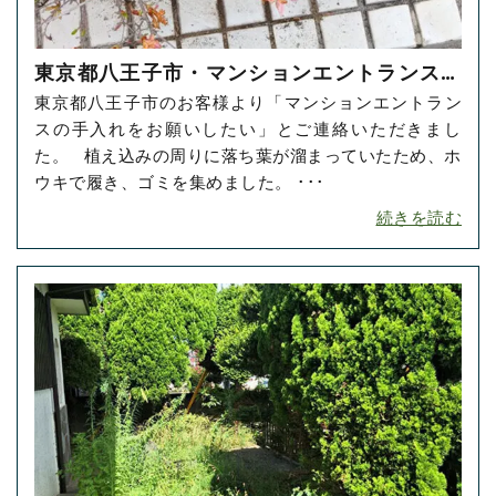
東京都八王子市・マンションエントランスの
東京都八王子市のお客様より「マンションエントラン
お掃除をご依頼いただきました！
スの手入れをお願いしたい」とご連絡いただきまし
た。 植え込みの周りに落ち葉が溜まっていたため、ホ
ウキで履き、ゴミを集めました。 ･･･
続きを読む