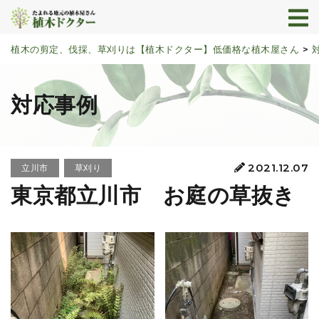
植木の剪定、伐採、草刈りは【植木ドクター】低価格な植木屋さん
>
対応事例
2021.12.07
立川市
草刈り
東京都立川市 お庭の草抜き