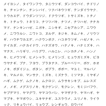
メイヨシノ、タイワンフウ、タニウツギ、ダンコウバイ、チドリノ
キ、チャンチン、チンシバイ、ツクバネウツギ、テンダイウヤク、
トウカエデ、ドウダンツツジ、ドクウツギ、トサミズキ、トチノ
キ、トチュウ、トネリコ、ナツツバキ、ナツメ、ナツハゼ、ナナカ
マド、ナンキンハゼ、ニガキ、ニシキギ、ニセアカシア、ニワウ
メ、ニワウルシ、ニワトコ、ヌルデ、ネジキ、ネムノキ、ノリウツ
ギ、ハウチワカエデ、ハクウンボク、ハコネウツギ、ハゼノキ、ハ
ナイカダ、ハナカイドウ、ハナズオウ、ハナノキ、ハナミズキ、ハ
マナス、ハリギリ、ハリグワ、ハルニレ、ハンカチノキ、ハンノ
キ、ヒメウツギ、ヒメシャラ、ヒメリンゴ、ヒュウガミズキ、ビヨ
ウヤナギ、ブナ、フヨウ、プラタナス、ブルーベリー、ボケ、ホオ
ノキ、ボダイジュ、ボタン、ポプラ、ポポー、マユミ、マルバノ
キ、マルメロ、マンサク、ミズキ、ミズナラ、ミツマタ、ミヤギノ
ハギ、ムクゲ、ムクノキ、ムクロジ、ムラサキシキブ、ムレスズ
メ、メギ、メグスリノキ、モクゲンジ、モクレン、モミジバフウ、
ヤブデマリ、ヤマグワ、ヤマコウバシ、ヤマザクラ、ヤマハギ、ヤ
マブキ、ヤマボウシ、ユキヤナギ、ユスラウメ、ユリノキ、ライラ
ック、リキュウバイ、リョウブ、レンギョウ、ロウバイ