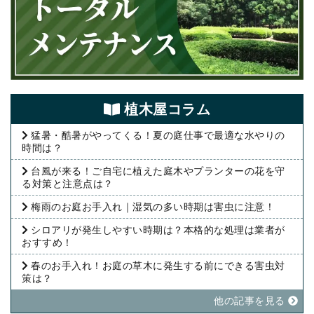
植⽊屋コラム
猛暑・酷暑がやってくる！夏の庭仕事で最適な水やりの
時間は？
台風が来る！ご自宅に植えた庭木やプランターの花を守
る対策と注意点は？
梅雨のお庭お手入れ｜湿気の多い時期は害虫に注意！
シロアリが発生しやすい時期は？本格的な処理は業者が
おすすめ！
春のお手入れ！お庭の草木に発生する前にできる害虫対
策は？
他の記事を⾒る