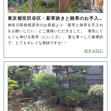
東京都世田谷区・新草抜きと雑草のお手入れ
神奈川県相模原市のお客様より「新草と雑草を手入れ
をご依頼いただきました！
をお願いしたい」とご連絡いただきました。 春先にぐ
んぐん伸びる新草（にいくさ）。 葉も青々して健康的
で、とてもキレイな新緑ですが･･･
続きを読む