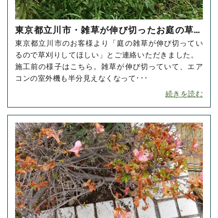
東京都立川市・雑草が伸び切ったお庭の草刈
東京都立川市のお客様より「庭の雑草が伸び切ってい
り・草抜きをご依頼いただきました！
るので草刈りしてほしい」とご連絡いただきました。
施工前の様子はこちら。雑草が伸び切っていて、エア
コンの室外機も半分見えなくなって･･･
続きを読む