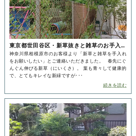
東京都世田谷区・新草抜きと雑草のお手入れ
神奈川県相模原市のお客様より「新草と雑草を手入れ
をご依頼いただきました！
をお願いしたい」とご連絡いただきました。 春先にぐ
んぐん伸びる新草（にいくさ）。 葉も青々して健康的
で、とてもキレイな新緑ですが･･･
続きを読む