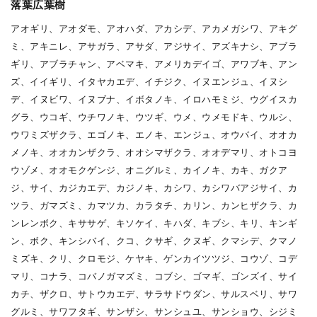
落葉広葉樹
アオギリ、アオダモ、アオハダ、アカシデ、アカメガシワ、アキグ
ミ、アキニレ、アサガラ、アサダ、アジサイ、アズキナシ、アブラ
ギリ、アブラチャン、アベマキ、アメリカデイゴ、アワブキ、アン
ズ、イイギリ、イタヤカエデ、イチジク、イヌエンジュ、イヌシ
デ、イヌビワ、イヌブナ、イボタノキ、イロハモミジ、ウグイスカ
グラ、ウコギ、ウチワノキ、ウツギ、ウメ、ウメモドキ、ウルシ、
ウワミズザクラ、エゴノキ、エノキ、エンジュ、オウバイ、オオカ
メノキ、オオカンザクラ、オオシマザクラ、オオデマリ、オトコヨ
ウゾメ、オオモクゲンジ、オニグルミ、カイノキ、カキ、ガクア
ジ、サイ、カジカエデ、カジノキ、カシワ、カシワバアジサイ、カ
ツラ、ガマズミ、カマツカ、カラタチ、カリン、カンヒザクラ、カ
ンレンボク、キササゲ、キソケイ、キハダ、キブシ、キリ、キンギ
ン、ボク、キンシバイ、クコ、クサギ、クヌギ、クマシデ、クマノ
ミズキ、クリ、クロモジ、ケヤキ、ゲンカイツツジ、コウゾ、コデ
マリ、コナラ、コバノガマズミ、コブシ、ゴマギ、ゴンズイ、サイ
カチ、ザクロ、サトウカエデ、サラサドウダン、サルスベリ、サワ
グルミ、サワフタギ、サンザシ、サンシュユ、サンショウ、シジミ