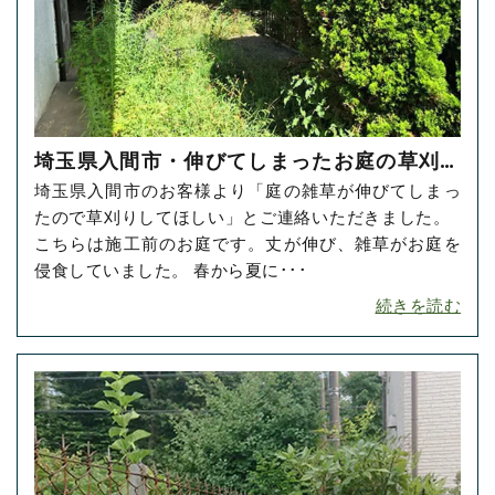
埼玉県入間市・伸びてしまったお庭の草刈り
埼玉県入間市のお客様より「庭の雑草が伸びてしまっ
をご依頼いただきました！
たので草刈りしてほしい」とご連絡いただきました。
こちらは施工前のお庭です。丈が伸び、雑草がお庭を
侵食していました。 春から夏に･･･
続きを読む