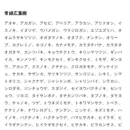
常緑広葉樹
アオキ、アカガシ、アセビ、アベリア、アラカシ、アリドオシ、イ
スノキ、イヌツゲ、ウバメガシ、ウラジロガシ、エゾユズリハ、オ
オムラサキツツジ、オガタマノキ、オタフク、ナンテン、オリー
ブ、カクレミノ、カゴノキ、カナメモチ、カラタチバナ、カラタネ
オガタマ、カンツバキ、キョウチクトウ、キリシマツツジ、ギンバ
イカ、キンメツゲ、キンモクセイ、ギンモクセイ、ミモザ、ギンヨ
ウ、アカシア、クスノキ、クチナシ、クロガネモチ、ゲッケイジ
ュ、サカキ、サザンカ、サツキツツジ、サンゴジュ、シキミ、シマ
トネリコ、シャクナゲ、シャシャンポ、シャリンバイ、シラカシ、
シロダモ、ジンチョウゲ、スダジイ、セイヨウバクチノキ、センリ
ョウ、ソヨゴ、タイサンボク、タチカンツバキ、タブノキ、タラヨ
ウ、チャノキ、ツゲ、トウネズミモチ、トキワマンサク、トベラ、
ナナミノキ、ナワシログミ、ナンテン、ニッケイ、ネズミモチ、ハ
イノキ、バクチノキ、ハクチョウゲ、ハマヒサカキ、ヒイラギ、ヒ
イラギナンテン、ヒイラギモクセイ、ヒサカキ、ピラカンサス、ビ