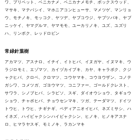
ワ、プリペット、ベニカナメ、ベニカナメモチ、ボックスウッド、
マサキ、マテバシイ、マホニアコンヒューサ、マメツゲ、マンリョ
ウ、モチノキ、モッコク、ヤツデ、ヤブコウジ、ヤブツバキ、ヤブ
ニッケイ、ヤマグルマ、ヤマモモ、ユーカリノキ、ユズ、ユズリ
ハ、リンボク、レッドロビン
常緑針葉樹
アカマツ、アスナロ、イチイ、イトヒバ、イヌガヤ、イヌマキ、ウ
ラジロモミ、エゾマツ、カイヅカイブキ、カヤ、キャラボク、クジ
ャクヒバ、クロベ、クロマツ、コウヤマキ、コウヨウザン、コノテ
ガシワ、コメツガ、ゴヨウマツ、コニファー、ゴールドクレスト、
サワラ、シノブヒバ、シラビソ、スギ、ダイオウショウ、タギョウ
ショウ、チャボヒバ、チョウセンマキ、ツガ、テーダマツ、ドイツ
トウヒ、トウヒ、ナギナギ、ペディアニオイヒバ、ネズミサシ、ハ
イネズ、ハイビャクシンハイビャクシン、ヒノキ、ヒノキアスナ
ロ、ヒマラヤスギ、モミノキ、ラカンマキ