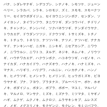
バナ、シダレヤナギ、シデコブシ、シナノキ、シモツケ、ジューン
ベリー、シラカバ、シラキ、シロモジ、ズミ、スモモ、スモークツ
リー、セイヨウボダイジュ、セイヨウニンジンボク、センダン、ソ
メイヨシノ、タイワンフウ、タニウツギ、ダンコウバイ、チドリノ
キ、チャンチン、チンシバイ、ツクバネウツギ、テンダイウヤク、
トウカエデ、ドウダンツツジ、ドクウツギ、トサミズキ、トチノ
キ、トチュウ、トネリコ、ナツツバキ、ナツメ、ナツハゼ、ナナカ
マド、ナンキンハゼ、ニガキ、ニシキギ、ニセアカシア、ニワウ
メ、ニワウルシ、ニワトコ、ヌルデ、ネジキ、ネムノキ、ノリウツ
ギ、ハウチワカエデ、ハクウンボク、ハコネウツギ、ハゼノキ、ハ
ナイカダ、ハナカイドウ、ハナズオウ、ハナノキ、ハナミズキ、ハ
マナス、ハリギリ、ハリグワ、ハルニレ、ハンカチノキ、ハンノ
キ、ヒメウツギ、ヒメシャラ、ヒメリンゴ、ヒュウガミズキ、ビヨ
ウヤナギ、ブナ、フヨウ、プラタナス、ブルーベリー、ボケ、ホオ
ノキ、ボダイジュ、ボタン、ポプラ、ポポー、マユミ、マルバノ
キ、マルメロ、マンサク、ミズキ、ミズナラ、ミツマタ、ミヤギノ
ハギ、ムクゲ、ムクノキ、ムクロジ、ムラサキシキブ、ムレスズ
メ、メギ、メグスリノキ、モクゲンジ、モクレン、モミジバフウ、