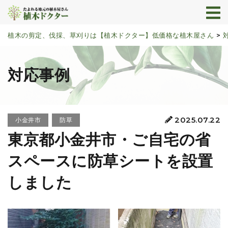
植木の剪定、伐採、草刈りは【植木ドクター】低価格な植木屋さん
>
対応事例
2025.07.22
小金井市
防草
東京都小金井市・ご自宅の省
スペースに防草シートを設置
しました