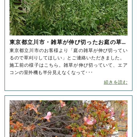
東京都立川市・雑草が伸び切ったお庭の草刈
東京都立川市のお客様より「庭の雑草が伸び切ってい
り・草抜きをご依頼いただきました！
るので草刈りしてほしい」とご連絡いただきました。
施工前の様子はこちら。雑草が伸び切っていて、エア
コンの室外機も半分見えなくなって･･･
続きを読む