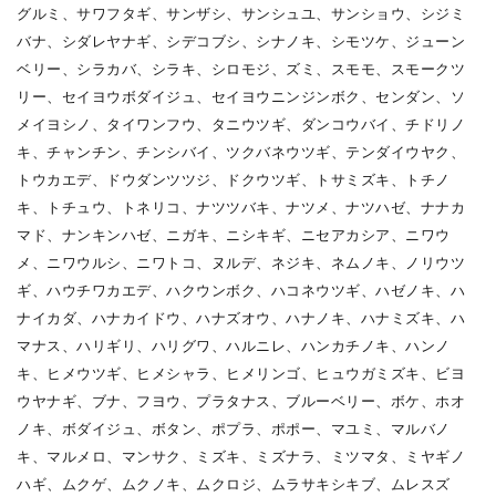
グルミ、サワフタギ、サンザシ、サンシュユ、サンショウ、シジミ
バナ、シダレヤナギ、シデコブシ、シナノキ、シモツケ、ジューン
ベリー、シラカバ、シラキ、シロモジ、ズミ、スモモ、スモークツ
リー、セイヨウボダイジュ、セイヨウニンジンボク、センダン、ソ
メイヨシノ、タイワンフウ、タニウツギ、ダンコウバイ、チドリノ
キ、チャンチン、チンシバイ、ツクバネウツギ、テンダイウヤク、
トウカエデ、ドウダンツツジ、ドクウツギ、トサミズキ、トチノ
キ、トチュウ、トネリコ、ナツツバキ、ナツメ、ナツハゼ、ナナカ
マド、ナンキンハゼ、ニガキ、ニシキギ、ニセアカシア、ニワウ
メ、ニワウルシ、ニワトコ、ヌルデ、ネジキ、ネムノキ、ノリウツ
ギ、ハウチワカエデ、ハクウンボク、ハコネウツギ、ハゼノキ、ハ
ナイカダ、ハナカイドウ、ハナズオウ、ハナノキ、ハナミズキ、ハ
マナス、ハリギリ、ハリグワ、ハルニレ、ハンカチノキ、ハンノ
キ、ヒメウツギ、ヒメシャラ、ヒメリンゴ、ヒュウガミズキ、ビヨ
ウヤナギ、ブナ、フヨウ、プラタナス、ブルーベリー、ボケ、ホオ
ノキ、ボダイジュ、ボタン、ポプラ、ポポー、マユミ、マルバノ
キ、マルメロ、マンサク、ミズキ、ミズナラ、ミツマタ、ミヤギノ
ハギ、ムクゲ、ムクノキ、ムクロジ、ムラサキシキブ、ムレスズ