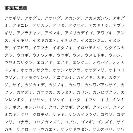
落葉広葉樹
アオギリ、アオダモ、アオハダ、アカシデ、アカメガシワ、アキグ
ミ、アキニレ、アサガラ、アサダ、アジサイ、アズキナシ、アブラ
ギリ、アブラチャン、アベマキ、アメリカデイゴ、アワブキ、アン
ズ、イイギリ、イタヤカエデ、イチジク、イヌエンジュ、イヌシ
デ、イヌビワ、イヌブナ、イボタノキ、イロハモミジ、ウグイスカ
グラ、ウコギ、ウチワノキ、ウツギ、ウメ、ウメモドキ、ウルシ、
ウワミズザクラ、エゴノキ、エノキ、エンジュ、オウバイ、オオカ
メノキ、オオカンザクラ、オオシマザクラ、オオデマリ、オトコヨ
ウゾメ、オオモクゲンジ、オニグルミ、カイノキ、カキ、ガクア
ジ、サイ、カジカエデ、カジノキ、カシワ、カシワバアジサイ、カ
ツラ、ガマズミ、カマツカ、カラタチ、カリン、カンヒザクラ、カ
ンレンボク、キササゲ、キソケイ、キハダ、キブシ、キリ、キンギ
ン、ボク、キンシバイ、クコ、クサギ、クヌギ、クマシデ、クマノ
ミズキ、クリ、クロモジ、ケヤキ、ゲンカイツツジ、コウゾ、コデ
マリ、コナラ、コバノガマズミ、コブシ、ゴマギ、ゴンズイ、サイ
カチ、ザクロ、サトウカエデ、サラサドウダン、サルスベリ、サワ