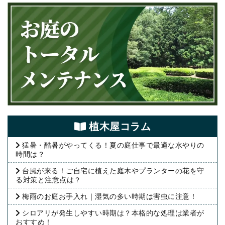
植⽊屋コラム
猛暑・酷暑がやってくる！夏の庭仕事で最適な水やりの
時間は？
台風が来る！ご自宅に植えた庭木やプランターの花を守
る対策と注意点は？
梅雨のお庭お手入れ｜湿気の多い時期は害虫に注意！
シロアリが発生しやすい時期は？本格的な処理は業者が
おすすめ！