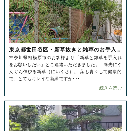
東京都世田谷区・新草抜きと雑草のお手入れ
神奈川県相模原市のお客様より「新草と雑草を手入れ
をご依頼いただきました！
をお願いしたい」とご連絡いただきました。 春先にぐ
んぐん伸びる新草（にいくさ）。 葉も青々して健康的
で、とてもキレイな新緑ですが･･･
続きを読む