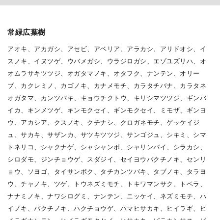
常緑広葉樹
アオキ、アカガシ、アセビ、アベリア、アラカシ、アリドオシ、イ
スノキ、イヌツゲ、ウバメガシ、ウラジロガシ、エゾユズリハ、オ
オムラサキツツジ、オガタマノキ、オタフク、ナンテン、オリー
ブ、カクレミノ、カゴノキ、カナメモチ、カラタチバナ、カラタネ
オガタマ、カンツバキ、キョウチクトウ、キリシマツツジ、ギンバ
イカ、キンメツゲ、キンモクセイ、ギンモクセイ、ミモザ、ギンヨ
ウ、アカシア、クスノキ、クチナシ、クロガネモチ、ゲッケイジ
ュ、サカキ、サザンカ、サツキツツジ、サンゴジュ、シキミ、シマ
トネリコ、シャクナゲ、シャシャンポ、シャリンバイ、シラカシ、
シロダモ、ジンチョウゲ、スダジイ、セイヨウバクチノキ、センリ
ョウ、ソヨゴ、タイサンボク、タチカンツバキ、タブノキ、タラヨ
ウ、チャノキ、ツゲ、トウネズミモチ、トキワマンサク、トベラ、
ナナミノキ、ナワシログミ、ナンテン、ニッケイ、ネズミモチ、ハ
イノキ、バクチノキ、ハクチョウゲ、ハマヒサカキ、ヒイラギ、ヒ