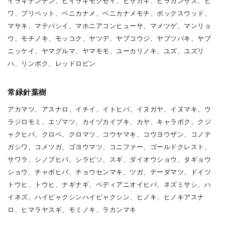
イラギナンテン、ヒイラギモクセイ、ヒサカキ、ピラカンサス、ビ
ワ、プリペット、ベニカナメ、ベニカナメモチ、ボックスウッド、
マサキ、マテバシイ、マホニアコンヒューサ、マメツゲ、マンリョ
ウ、モチノキ、モッコク、ヤツデ、ヤブコウジ、ヤブツバキ、ヤブ
ニッケイ、ヤマグルマ、ヤマモモ、ユーカリノキ、ユズ、ユズリ
ハ、リンボク、レッドロビン
常緑針葉樹
アカマツ、アスナロ、イチイ、イトヒバ、イヌガヤ、イヌマキ、ウ
ラジロモミ、エゾマツ、カイヅカイブキ、カヤ、キャラボク、クジ
ャクヒバ、クロベ、クロマツ、コウヤマキ、コウヨウザン、コノテ
ガシワ、コメツガ、ゴヨウマツ、コニファー、ゴールドクレスト、
サワラ、シノブヒバ、シラビソ、スギ、ダイオウショウ、タギョウ
ショウ、チャボヒバ、チョウセンマキ、ツガ、テーダマツ、ドイツ
トウヒ、トウヒ、ナギナギ、ペディアニオイヒバ、ネズミサシ、ハ
イネズ、ハイビャクシンハイビャクシン、ヒノキ、ヒノキアスナ
ロ、ヒマラヤスギ、モミノキ、ラカンマキ