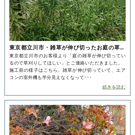
東京都立川市・雑草が伸び切ったお庭の草刈
東京都立川市のお客様より「庭の雑草が伸び切ってい
り・草抜きをご依頼いただきました！
るので草刈りしてほしい」とご連絡いただきました。
施工前の様子はこちら。雑草が伸び切っていて、エア
コンの室外機も半分見えなくなって･･･
続きを読む