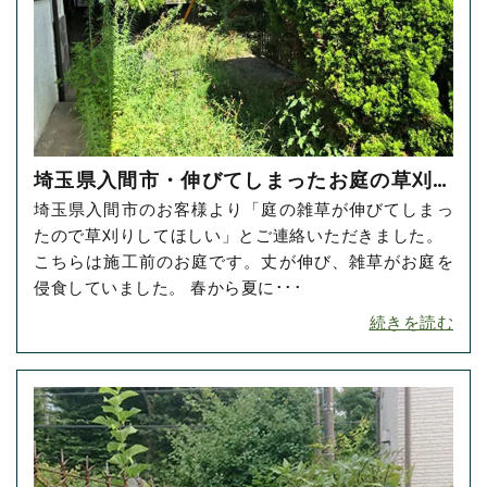
埼玉県入間市・伸びてしまったお庭の草刈り
埼玉県入間市のお客様より「庭の雑草が伸びてしまっ
をご依頼いただきました！
たので草刈りしてほしい」とご連絡いただきました。
こちらは施工前のお庭です。丈が伸び、雑草がお庭を
侵食していました。 春から夏に･･･
続きを読む