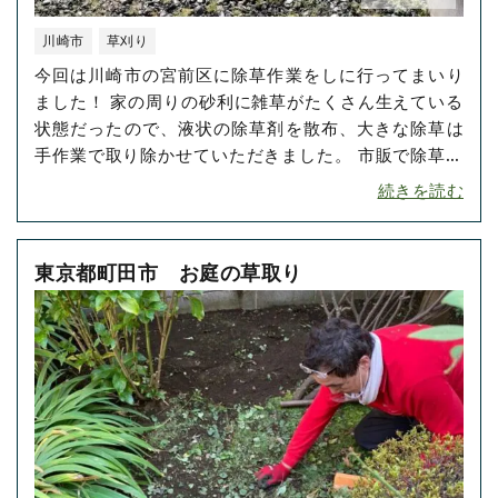
川崎市
草刈り
今回は川崎市の宮前区に除草作業をしに行ってまいり
ました！ 家の周りの砂利に雑草がたくさん生えている
状態だったので、液状の除草剤を散布、大きな除草は
手作業で取り除かせていただきました。 市販で除草シ
ートが売っているのでそれを利用している人も多いか
続きを読む
もしれませんが、実は除草シートには直接除草をする
効果はなく、除草シートを敷いただけでは合間から雑
草が出てきてしまいます。基本的に、除草をするには
東京都町田市 お庭の草取り
除草剤を･･･