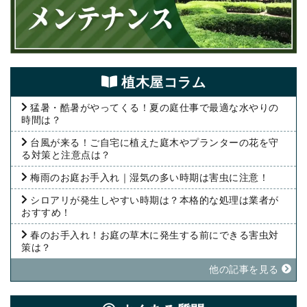
植⽊屋コラム
猛暑・酷暑がやってくる！夏の庭仕事で最適な水やりの
時間は？
台風が来る！ご自宅に植えた庭木やプランターの花を守
る対策と注意点は？
梅雨のお庭お手入れ｜湿気の多い時期は害虫に注意！
シロアリが発生しやすい時期は？本格的な処理は業者が
おすすめ！
春のお手入れ！お庭の草木に発生する前にできる害虫対
策は？
他の記事を⾒る