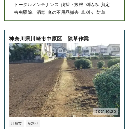
トータルメンテナンス
伐採・抜根
刈込み
剪定
害虫駆除、消毒
庭の不用品撤去
草刈り
防草
神奈川県川崎市中原区 除草作業
2021.10.20
川崎市
草刈り