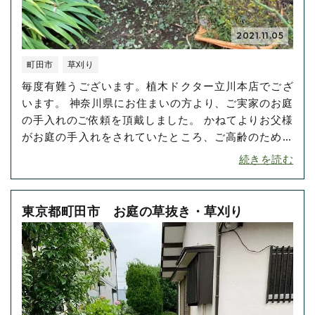
2021.11.05
町田市
草刈り
毎度有難うございます。植木ドクター立川本店でござ
います。 神奈川県にお住まいの方より、ご実家のお庭
の手入れのご依頼を頂戴しました。 かねてよりお父様
がお庭の手入れをされていたところ、ご高齢のためな
かなかお庭に出ることがかなわなくなってしまったと
続きを読む
のこと。 大好きなお庭が荒れていく様を見ているの
は、お父様にとってお辛かったことかと存じます。 ご
依頼をいただきました娘様のお気持ちも合わせ、丹･･･
東京都町田市 お庭の草抜き・草刈り