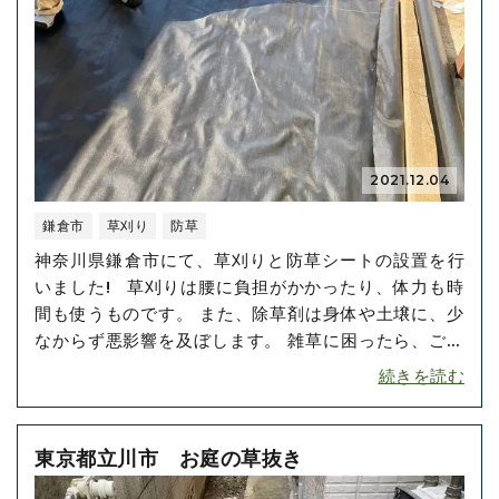
2021.12.04
鎌倉市
草刈り
防草
神奈川県鎌倉市にて、草刈りと防草シートの設置を行
いました! 草刈りは腰に負担がかかったり、体力も時
間も使うものです。 また、除草剤は身体や土壌に、少
なからず悪影響を及ぼします。 雑草に困ったら、ご無
理なさらず、ぜひ当店にお任せください! 「初めての方
続きを読む
へ」は、こちらのページです。 しっかりと草刈りをし
た後、防草シートを設置させていただきました。 防草
シート･･･
東京都立川市 お庭の草抜き