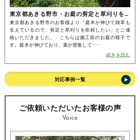
東京都あきる野市・お庭の剪定と草刈りをご
東京都あきる野市のお客様より「庭木が伸びて雑草も
依頼いただきました！
生えているので、剪定と草刈りを依頼したい」とご連
絡いただきました。 こちらは施工前のお庭の様子で
す。庭木が伸びており、葉が密集して･･･
続きを読む
対応事例一覧
ご依頼いただいたお客様の声
Voice