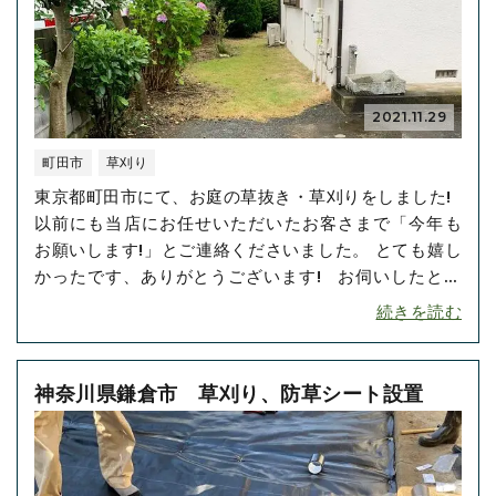
2021.11.29
町田市
草刈り
東京都町田市にて、お庭の草抜き・草刈りをしました!
以前にも当店にお任せいただいたお客さまで「今年も
お願いします!」とご連絡くださいました。 とても嬉し
かったです、ありがとうございます! お伺いしたとこ
ろ、お庭には行けないくらい雑草が伸びていました。
続きを読む
お客さまは腰を悪くしていらっしゃり、ご自身での対
処が難しいと以前にも仰っていました。 草抜きは力仕
事ですか･･･
神奈川県鎌倉市 草刈り、防草シート設置