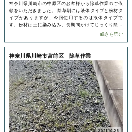
神奈川県川崎市の中原区のお客様から除草作業のご依
頼をいただきました。 除草剤には液体タイプと粉材タ
イプがありますが、今回使用するのは液体タイプで
す。粉材は土に染み込み、長期間かけてじっくり除草
するものなので即効性はありません。液体タイプは即
続きを読む
効性があるので今回のようにたくさんの雑草を除去し
たい場合に適応される除草剤です。しかし、効果があ
る分、間違えて除草したくないところに撒いてしまう
神奈川県川崎市宮前区 除草作業
と大変なので注･･･
2021.10.26