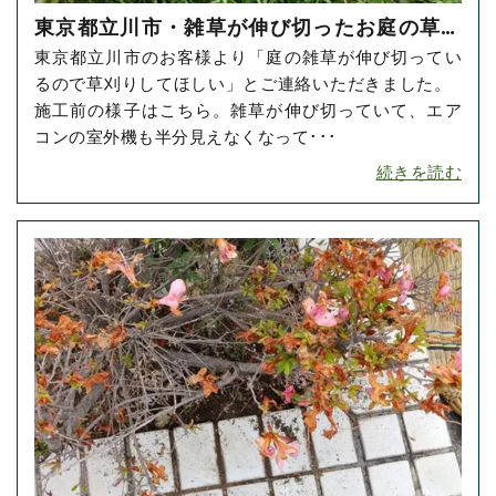
東京都立川市・雑草が伸び切ったお庭の草刈
東京都立川市のお客様より「庭の雑草が伸び切ってい
り・草抜きをご依頼いただきました！
るので草刈りしてほしい」とご連絡いただきました。
施工前の様子はこちら。雑草が伸び切っていて、エア
コンの室外機も半分見えなくなって･･･
続きを読む