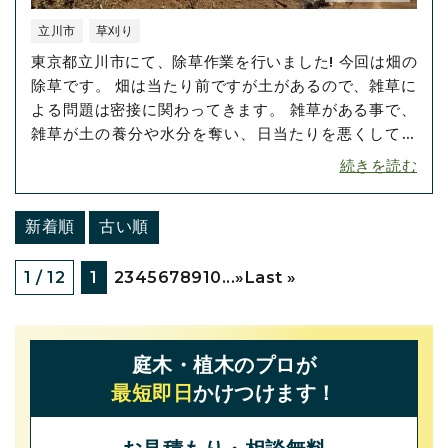
立川市
草刈り
東京都立川市にて、除草作業を行いました! 今回は畑の
除草です。 畑は当たり前ですが土があるので、雑草に
よる問題は密接に関わってきます。 雑草がある事で、
雑草が土の養分や水分を奪い、日当たりを悪くしてし
まいます。 植物の妨げになったり、害虫が繁殖する事
続きを読む
にも繋がります。 病原菌の温床になる事もあるので、
できるだけ繁殖する前の除草が重要です。 畑の場合
新着順
古い順
は、農薬取締法に基づ･･･
1 / 12
1
2
3
4
5
6
7
8
9
10
...
»
Last »
庭木・植木のプロが
最短即日
かけつけます！