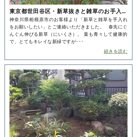
東京都世田谷区・新草抜きと雑草のお手入れ
神奈川県相模原市のお客様より「新草と雑草を手入れ
をご依頼いただきました！
をお願いしたい」とご連絡いただきました。 春先にぐ
んぐん伸びる新草（にいくさ）。 葉も青々して健康的
で、とてもキレイな新緑ですが･･･
続きを読む