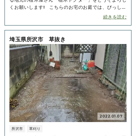
くお願いします! こちらのお宅のお庭では、びっしり
と雑草が生えていて、自分でやるには大変と当店にお
続きを読む
任せくださいました。 雑草というのは放っておくとど
んどん生えてきます。 自分で草抜きや草刈りをするの
は大変だな･･･
埼玉県所沢市 草抜き
2022.01.07
所沢市
草刈り