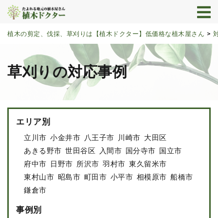
植木の剪定、伐採、草刈りは【植木ドクター】低価格な植木屋さん
>
草刈りの対応事例
エリア別
立川市
小金井市
八王子市
川崎市
大田区
あきる野市
世田谷区
入間市
国分寺市
国立市
府中市
日野市
所沢市
羽村市
東久留米市
東村山市
昭島市
町田市
小平市
相模原市
船橋市
鎌倉市
事例別