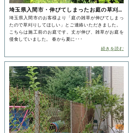
埼玉県入間市・伸びてしまったお庭の草刈り
埼玉県入間市のお客様より「庭の雑草が伸びてしまっ
をご依頼いただきました！
たので草刈りしてほしい」とご連絡いただきました。
こちらは施工前のお庭です。丈が伸び、雑草がお庭を
侵食していました。 春から夏に･･･
続きを読む