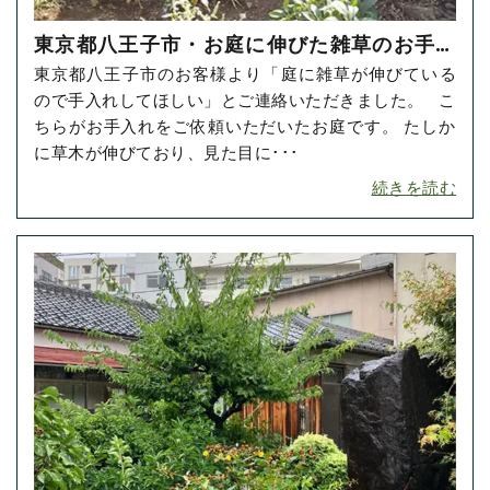
東京都八王子市・お庭に伸びた雑草のお手入
東京都八王子市のお客様より「庭に雑草が伸びている
れをご依頼いただきました！
ので手入れしてほしい」とご連絡いただきました。 こ
ちらがお手入れをご依頼いただいたお庭です。 たしか
に草木が伸びており、見た目に･･･
続きを読む