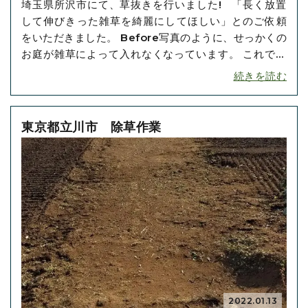
埼玉県所沢市にて、草抜きを行いました! 「長く放置
して伸びきった雑草を綺麗にしてほしい」とのご依頼
をいただきました。 Before写真のように、せっかくの
お庭が雑草によって入れなくなっています。 これでは
お庭が勿体ないですね。 それによく見られるところな
続きを読む
ので、綺麗にしておきたいものです。 しかし、ここま
で伸びてしまうと、ご自身で対処するのは大変です。
こ･･･
東京都立川市 除草作業
2022.01.13