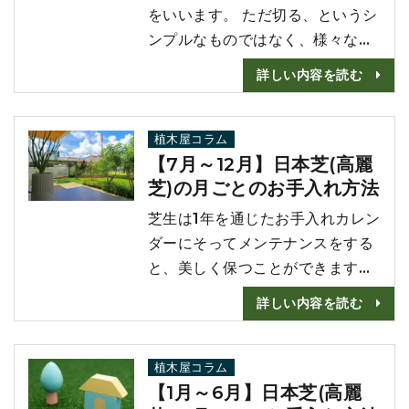
と冬の2回！ 藤の剪定は夏と冬で
をいいます。 ただ切る、というシ
すが、それぞれ目的･･･
ンプルなものではなく、様々なこ
とを考慮する必要があります。 枝
詳しい内容を読む
や葉を切って樹形を整える剪定と
同様に伐採も適した時期というの
があります。 この記事では伐採
植木屋コラム
【7月～12月】日本芝(高麗
の目的や、伐採に適した時期など
芝)の月ごとのお手入れ方法
を詳しく解説します。 伐採をご検
討中の方は、ぜひ最後までご覧く
芝生は1年を通じたお手入れカレン
ださい(^_^)/ 伐採の目的とは ご
ダーにそってメンテナンスをする
自宅のお･･･
と、美しく保つことができます。
日頃のお手入れさえしっかり行っ
詳しい内容を読む
ていれば、雑草や病害虫の被害は
少なくなります。 芝生の生長がな
い時には雑草を抜く、芝生の生長
植木屋コラム
【1月～6月】日本芝(高麗
が旺盛な時には肥料やり・水や