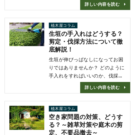
のでわからない ・木の枝が道にせ
詳しい内容を読む
り出してしまった ・伸びた枝の葉
が隣の家に落ちた こんな時は専門
知識を持つプロに剪定を任せまし
植木屋コラム
生垣の手入れはどうする？
ょう。 この記事では剪定にかかる
剪定・伐採方法について徹
費用や、安心できる業者の選び方
底解説！
について詳しくご紹介します！
剪定の費用相場はいくら？ ･･･
生垣が伸びっぱなしになってお困
りではありませんか？ どのように
手入れをすればいいのか、伐採す
るにはどうしたらいいのか、道具
詳しい内容を読む
はどう使うのか・・・ この記事で
はそんな疑問を解決する為、生垣
の剪定方法や伐採方法について詳
植木屋コラム
空き家問題の対策、どうす
しく解説します！ 剪定する？伐
る？～雑草対策や庭木の剪
採する？ まず、伸びっぱなしの生
定、不要品撤去～
垣を剪定するか伐採するかを決め