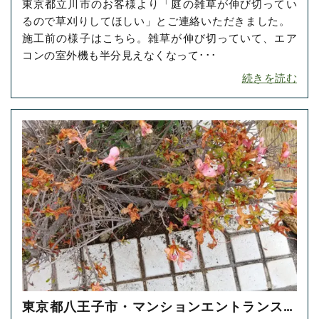
東京都立川市のお客様より「庭の雑草が伸び切ってい
り・草抜きをご依頼いただきました！
るので草刈りしてほしい」とご連絡いただきました。
施工前の様子はこちら。雑草が伸び切っていて、エア
コンの室外機も半分見えなくなって･･･
続きを読む
東京都八王子市・マンションエントランスの