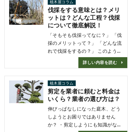
受けることが多いようなイメージ
植木屋コラム
伐採をする意味とは？メリ
があるかもしれませんが、庭木や
ットは？どんな工程？伐採
ウッドデッキなどに及ぶこともあ
について徹底解説！
ります。 この記事では、庭木に
シロアリが発生する原因や駆除方
「そもそも伐採ってなに？」 「伐
法、今後の予防方法について詳
採のメリットって？」 「どんな流
し･･･
れで伐採をするの？」 このような
疑問をお持ちではないでしょう
詳しい内容を読む
か。 なんとなく木を切ることで
ある、とは分かっていても、伐採
と剪定がごちゃごちゃになってる
植木屋コラム
剪定を業者に頼むと料金は
方もいらっしゃるかもしれませ
いくら？業者の選び方は？
ん。 伐採と剪定は一緒の意味にさ
れがちな言葉ですが、実は意味も
伸びっぱなしになった庭木、どう
目的も全く異なります。 この記
しようとお困りではありません
事では伐採とは何なのか･･･
か？ ・剪定しようにも知識がない