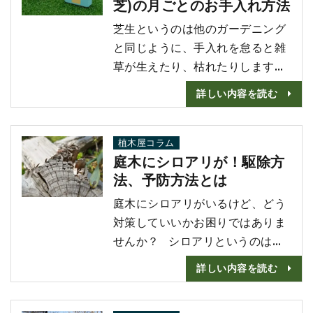
芝)の月ごとのお手入れ方法
り・伸びた葉を刈り込むというサ
イクルでお手入れをしましょう。
芝生というのは他のガーデニング
そうすることにより、雑草や病害
と同じように、手入れを怠ると雑
虫を防ぐことが可能です。 この
草が生えたり、枯れたりします。
記事では日･･･
密度のある綺麗な芝生にする為に
詳しい内容を読む
は、日当たりや排水性など環境の
他、日頃の手入れが非常に大切で
す。 芝刈り機を使ったり、水やり
植木屋コラム
庭木にシロアリが！駆除方
除草などを年間を通し、コツコツ
法、予防方法とは
とまめにやり続ければ、青々とし
た美しい芝生を維持し続けること
庭木にシロアリがいるけど、どう
ができます。 手入れの頻度や方
対策していいかお困りではありま
法は芝生の種類や時期によって異
せんか？ シロアリというのは日
なります。 ･･･
本各地に生息しているので、庭木
詳しい内容を読む
にいることは決して珍しくはあり
ません。 シロアリは住宅が被害を