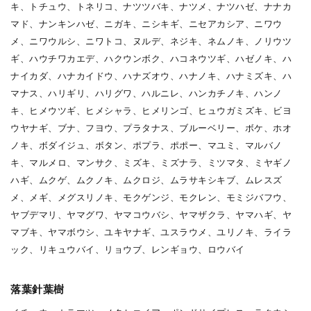
キ、トチュウ、トネリコ、ナツツバキ、ナツメ、ナツハゼ、ナナカ
マド、ナンキンハゼ、ニガキ、ニシキギ、ニセアカシア、ニワウ
メ、ニワウルシ、ニワトコ、ヌルデ、ネジキ、ネムノキ、ノリウツ
ギ、ハウチワカエデ、ハクウンボク、ハコネウツギ、ハゼノキ、ハ
ナイカダ、ハナカイドウ、ハナズオウ、ハナノキ、ハナミズキ、ハ
マナス、ハリギリ、ハリグワ、ハルニレ、ハンカチノキ、ハンノ
キ、ヒメウツギ、ヒメシャラ、ヒメリンゴ、ヒュウガミズキ、ビヨ
ウヤナギ、ブナ、フヨウ、プラタナス、ブルーベリー、ボケ、ホオ
ノキ、ボダイジュ、ボタン、ポプラ、ポポー、マユミ、マルバノ
キ、マルメロ、マンサク、ミズキ、ミズナラ、ミツマタ、ミヤギノ
ハギ、ムクゲ、ムクノキ、ムクロジ、ムラサキシキブ、ムレスズ
メ、メギ、メグスリノキ、モクゲンジ、モクレン、モミジバフウ、
ヤブデマリ、ヤマグワ、ヤマコウバシ、ヤマザクラ、ヤマハギ、ヤ
マブキ、ヤマボウシ、ユキヤナギ、ユスラウメ、ユリノキ、ライラ
ック、リキュウバイ、リョウブ、レンギョウ、ロウバイ
落葉針葉樹