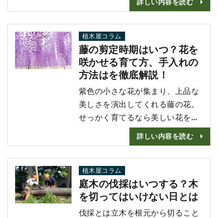
詳しい内容を読む
自身で雑草の駆除をされている方
もいらっしゃると思いますが、業
者に依頼する方法もあります。 雑
植木屋コラム
藤の剪定時期はいつ？花を
草駆除は労力や時間がかかる大変
咲かせる育て方、手入れの
な作業ですので、難しい場合は業
方法はを徹底解説！
者に相談してみましょう。 この
記事では雑草駆除を業者に頼むこ
紫色の小さな花が集まり、上品な
とのメリットやデメリット、･･･
美しさを演出してくれる藤の花。
せっかく育てるなら美しい花を沢
山咲かせたいですよね。 綺麗な花
詳しい内容を読む
を咲かせるためには、時期や枝の
判別に気を付けて剪定する必要が
あります。 この記事では藤の剪
植木屋コラム
庭木の伐採はいつする？木
定時期、剪定方法、花を咲かせる
を切ってはいけない日とは
ポイントなど手入れについて詳し
くご紹介します！ 藤の剪定は夏
伐採とは立木を根元から切ること