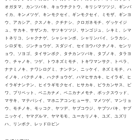
オガタマ、カンツバキ、キョウチクトウ、キリシマツツジ、ギンバ
イカ、キンメツゲ、キンモクセイ、ギンモクセイ、ミモザ、ギンヨ
ウ、アカシア、クスノキ、クチナシ、クロガネモチ、ゲッケイジ
ュ、サカキ、サザンカ、サツキツツジ、サンゴジュ、シキミ、シマ
トネリコ、シャクナゲ、シャシャンポ、シャリンバイ、シラカシ、
シロダモ、ジンチョウゲ、スダジイ、セイヨウバクチノキ、センリ
ョウ、ソヨゴ、タイサンボク、タチカンツバキ、タブノキ、タラヨ
ウ、チャノキ、ツゲ、トウネズミモチ、トキワマンサク、トベラ、
ナナミノキ、ナワシログミ、ナンテン、ニッケイ、ネズミモチ、ハ
イノキ、バクチノキ、ハクチョウゲ、ハマヒサカキ、ヒイラギ、ヒ
イラギナンテン、ヒイラギモクセイ、ヒサカキ、ピラカンサス、ビ
ワ、プリペット、ベニカナメ、ベニカナメモチ、ボックスウッド、
マサキ、マテバシイ、マホニアコンヒューサ、マメツゲ、マンリョ
ウ、モチノキ、モッコク、ヤツデ、ヤブコウジ、ヤブツバキ、ヤブ
ニッケイ、ヤマグルマ、ヤマモモ、ユーカリノキ、ユズ、ユズリ
ハ、リンボク、レッドロビン