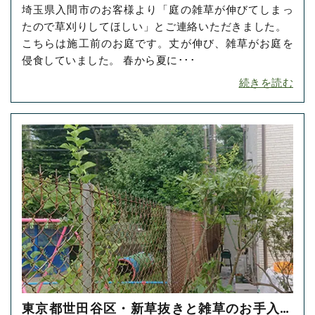
埼玉県入間市のお客様より「庭の雑草が伸びてしまっ
をご依頼いただきました！
たので草刈りしてほしい」とご連絡いただきました。
こちらは施工前のお庭です。丈が伸び、雑草がお庭を
侵食していました。 春から夏に･･･
続きを読む
東京都世田谷区・新草抜きと雑草のお手入れ