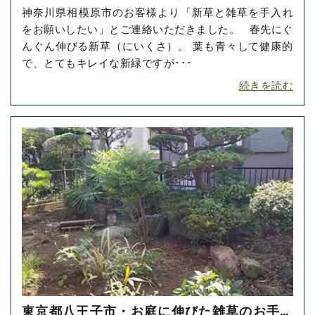
神奈川県相模原市のお客様より「新草と雑草を手入れ
をご依頼いただきました！
をお願いしたい」とご連絡いただきました。 春先にぐ
んぐん伸びる新草（にいくさ）。 葉も青々して健康的
で、とてもキレイな新緑ですが･･･
続きを読む
東京都八王子市・お庭に伸びた雑草のお手入