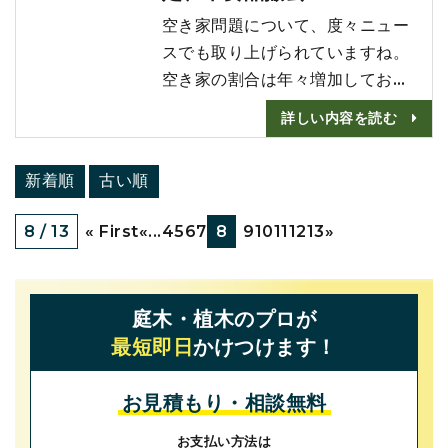
ましょう。 剪定(せんてい)とは
空き家問題について、度々ニュー
剪定とは、木･･･
スでも取り上げられていますね。
空き家の割合は年々増加してお
り、総務省の平成30年度の住宅・
詳しい内容を読む
土地統計調査によれば空き家率は
過去最高の13.6%となっていま
新着順
古い順
す。 「うちの空き家もどうしよ
う」とお悩みの方も多いのではな
8 / 13
« First
«
...
4
5
6
7
8
9
10
11
12
13
»
いでしょうか。 空き家は誰も住
んでいないので、雑草や庭木の管
理が疎かになりがちです。 とは言
庭木・植木のプロが
え、そのまま放置しているわけに
最短即日
かけつけます！
はいきませ･･･
お見積もり・相談無料
お支払い方法は