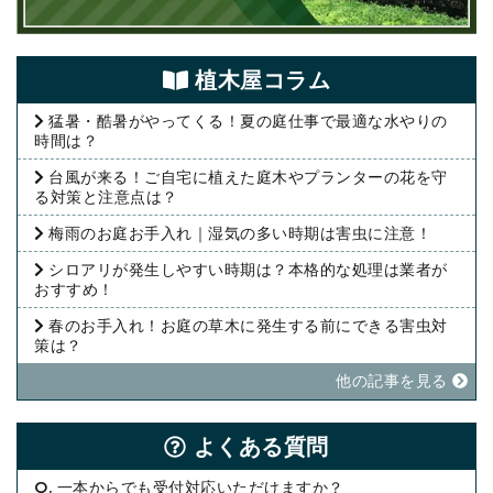
植⽊屋コラム
猛暑・酷暑がやってくる！夏の庭仕事で最適な水やりの
時間は？
台風が来る！ご自宅に植えた庭木やプランターの花を守
る対策と注意点は？
梅雨のお庭お手入れ｜湿気の多い時期は害虫に注意！
シロアリが発生しやすい時期は？本格的な処理は業者が
おすすめ！
春のお手入れ！お庭の草木に発生する前にできる害虫対
策は？
他の記事を⾒る
よくある質問
Q. 一本からでも受付対応いただけますか？