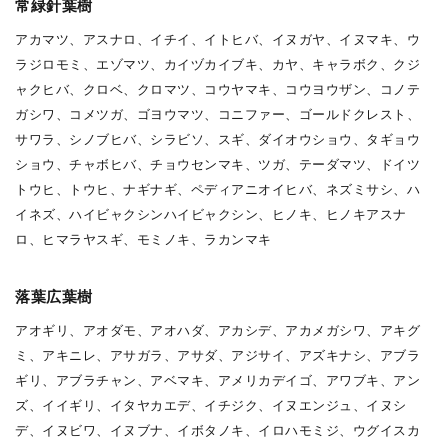
常緑針葉樹
アカマツ、アスナロ、イチイ、イトヒバ、イヌガヤ、イヌマキ、ウ
ラジロモミ、エゾマツ、カイヅカイブキ、カヤ、キャラボク、クジ
ャクヒバ、クロベ、クロマツ、コウヤマキ、コウヨウザン、コノテ
ガシワ、コメツガ、ゴヨウマツ、コニファー、ゴールドクレスト、
サワラ、シノブヒバ、シラビソ、スギ、ダイオウショウ、タギョウ
ショウ、チャボヒバ、チョウセンマキ、ツガ、テーダマツ、ドイツ
トウヒ、トウヒ、ナギナギ、ペディアニオイヒバ、ネズミサシ、ハ
イネズ、ハイビャクシンハイビャクシン、ヒノキ、ヒノキアスナ
ロ、ヒマラヤスギ、モミノキ、ラカンマキ
落葉広葉樹
アオギリ、アオダモ、アオハダ、アカシデ、アカメガシワ、アキグ
ミ、アキニレ、アサガラ、アサダ、アジサイ、アズキナシ、アブラ
ギリ、アブラチャン、アベマキ、アメリカデイゴ、アワブキ、アン
ズ、イイギリ、イタヤカエデ、イチジク、イヌエンジュ、イヌシ
デ、イヌビワ、イヌブナ、イボタノキ、イロハモミジ、ウグイスカ