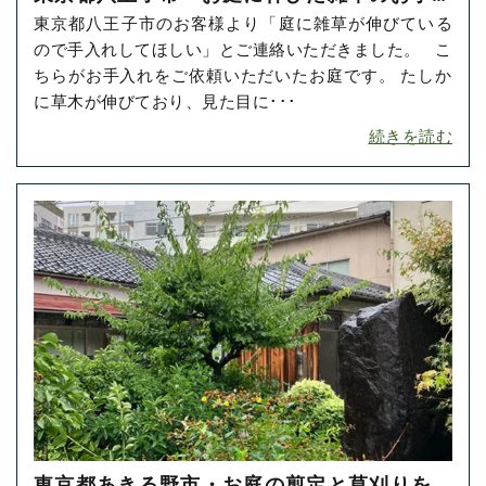
東京都八王子市のお客様より「庭に雑草が伸びている
れをご依頼いただきました！
ので手入れしてほしい」とご連絡いただきました。 こ
ちらがお手入れをご依頼いただいたお庭です。 たしか
に草木が伸びており、見た目に･･･
続きを読む
東京都あきる野市・お庭の剪定と草刈りをご