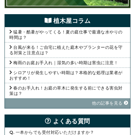
植⽊屋コラム
猛暑・酷暑がやってくる！夏の庭仕事で最適な水やりの
時間は？
台風が来る！ご自宅に植えた庭木やプランターの花を守
る対策と注意点は？
梅雨のお庭お手入れ｜湿気の多い時期は害虫に注意！
シロアリが発生しやすい時期は？本格的な処理は業者が
おすすめ！
春のお手入れ！お庭の草木に発生する前にできる害虫対
策は？
他の記事を⾒る
よくある質問
Q. 一本からでも受付対応いただけますか？