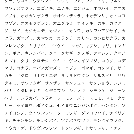
グラ、ウコギ、ウチワノキ、ウツギ、ウメ、ウメモドキ、ウルシ、
ウワミズザクラ、エゴノキ、エノキ、エンジュ、オウバイ、オオカ
メノキ、オオカンザクラ、オオシマザクラ、オオデマリ、オトコヨ
ウゾメ、オオモクゲンジ、オニグルミ、カイノキ、カキ、ガクア
ジ、サイ、カジカエデ、カジノキ、カシワ、カシワバアジサイ、カ
ツラ、ガマズミ、カマツカ、カラタチ、カリン、カンヒザクラ、カ
ンレンボク、キササゲ、キソケイ、キハダ、キブシ、キリ、キンギ
ン、ボク、キンシバイ、クコ、クサギ、クヌギ、クマシデ、クマノ
ミズキ、クリ、クロモジ、ケヤキ、ゲンカイツツジ、コウゾ、コデ
マリ、コナラ、コバノガマズミ、コブシ、ゴマギ、ゴンズイ、サイ
カチ、ザクロ、サトウカエデ、サラサドウダン、サルスベリ、サワ
グルミ、サワフタギ、サンザシ、サンシュユ、サンショウ、シジミ
バナ、シダレヤナギ、シデコブシ、シナノキ、シモツケ、ジューン
ベリー、シラカバ、シラキ、シロモジ、ズミ、スモモ、スモークツ
リー、セイヨウボダイジュ、セイヨウニンジンボク、センダン、ソ
メイヨシノ、タイワンフウ、タニウツギ、ダンコウバイ、チドリノ
キ、チャンチン、チンシバイ、ツクバネウツギ、テンダイウヤク、
トウカエデ、ドウダンツツジ、ドクウツギ、トサミズキ、トチノ