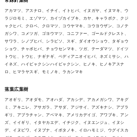
常緑針葉樹
アカマツ、アスナロ、イチイ、イトヒバ、イヌガヤ、イヌマキ、ウ
ラジロモミ、エゾマツ、カイヅカイブキ、カヤ、キャラボク、クジ
ャクヒバ、クロベ、クロマツ、コウヤマキ、コウヨウザン、コノテ
ガシワ、コメツガ、ゴヨウマツ、コニファー、ゴールドクレスト、
サワラ、シノブヒバ、シラビソ、スギ、ダイオウショウ、タギョウ
ショウ、チャボヒバ、チョウセンマキ、ツガ、テーダマツ、ドイツ
トウヒ、トウヒ、ナギナギ、ペディアニオイヒバ、ネズミサシ、ハ
イネズ、ハイビャクシンハイビャクシン、ヒノキ、ヒノキアスナ
ロ、ヒマラヤスギ、モミノキ、ラカンマキ
落葉広葉樹
アオギリ、アオダモ、アオハダ、アカシデ、アカメガシワ、アキグ
ミ、アキニレ、アサガラ、アサダ、アジサイ、アズキナシ、アブラ
ギリ、アブラチャン、アベマキ、アメリカデイゴ、アワブキ、アン
ズ、イイギリ、イタヤカエデ、イチジク、イヌエンジュ、イヌシ
デ、イヌビワ、イヌブナ、イボタノキ、イロハモミジ、ウグイスカ