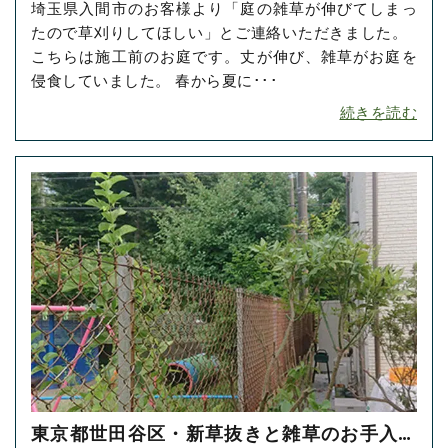
埼玉県入間市のお客様より「庭の雑草が伸びてしまっ
をご依頼いただきました！
たので草刈りしてほしい」とご連絡いただきました。
こちらは施工前のお庭です。丈が伸び、雑草がお庭を
侵食していました。 春から夏に･･･
続きを読む
東京都世田谷区・新草抜きと雑草のお手入れ