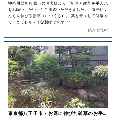
神奈川県相模原市のお客様より「新草と雑草を手入れ
をご依頼いただきました！
をお願いしたい」とご連絡いただきました。 春先にぐ
んぐん伸びる新草（にいくさ）。 葉も青々して健康的
で、とてもキレイな新緑ですが･･･
続きを読む
東京都八王子市・お庭に伸びた雑草のお手入