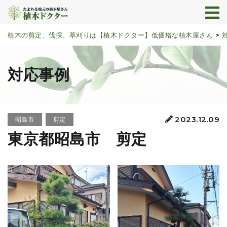
植木の剪定、伐採、草刈りは【植木ドクター】低価格な植木屋さん
>
対応事例
2023.12.09
昭島市
剪定
東京都昭島市 剪定