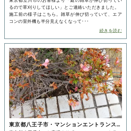
東京都立川市のお客様より「庭の雑草が伸び切ってい
り・草抜きをご依頼いただきました！
るので草刈りしてほしい」とご連絡いただきました。
施工前の様子はこちら。雑草が伸び切っていて、エア
コンの室外機も半分見えなくなって･･･
続きを読む
東京都八王子市・マンションエントランスの