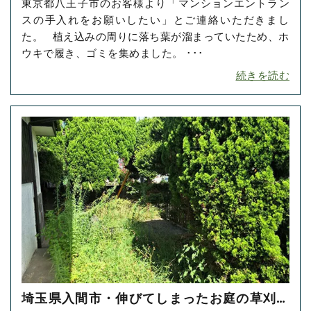
東京都八王子市のお客様より「マンションエントラン
お掃除をご依頼いただきました！
スの手入れをお願いしたい」とご連絡いただきまし
た。 植え込みの周りに落ち葉が溜まっていたため、ホ
ウキで履き、ゴミを集めました。 ･･･
続きを読む
埼玉県入間市・伸びてしまったお庭の草刈り