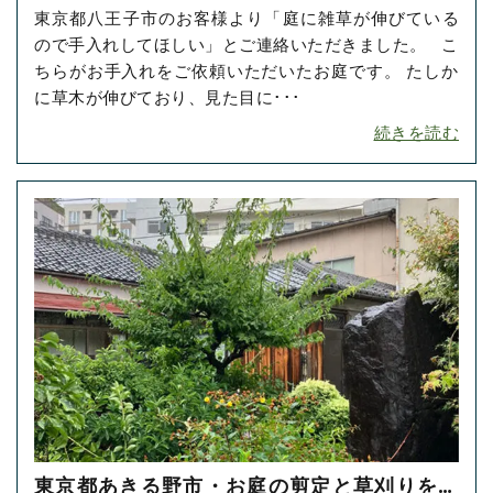
東京都八王子市のお客様より「庭に雑草が伸びている
れをご依頼いただきました！
ので手入れしてほしい」とご連絡いただきました。 こ
ちらがお手入れをご依頼いただいたお庭です。 たしか
に草木が伸びており、見た目に･･･
続きを読む
東京都あきる野市・お庭の剪定と草刈りをご