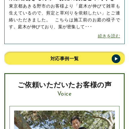
東京都あきる野市のお客様より「庭木が伸びて雑草も
依頼いただきました！
生えているので、剪定と草刈りを依頼したい」とご連
絡いただきました。 こちらは施工前のお庭の様子で
す。庭木が伸びており、葉が密集して･･･
続きを読む
対応事例一覧
ご依頼いただいたお客様の声
Voice