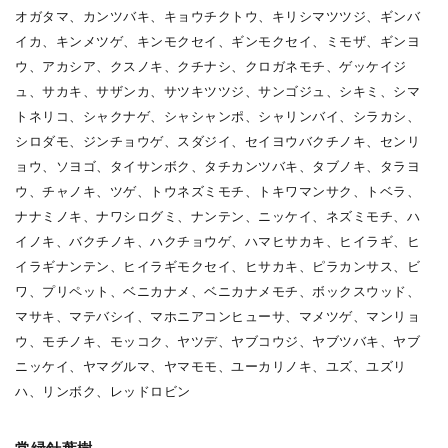
オガタマ、カンツバキ、キョウチクトウ、キリシマツツジ、ギンバ
イカ、キンメツゲ、キンモクセイ、ギンモクセイ、ミモザ、ギンヨ
ウ、アカシア、クスノキ、クチナシ、クロガネモチ、ゲッケイジ
ュ、サカキ、サザンカ、サツキツツジ、サンゴジュ、シキミ、シマ
トネリコ、シャクナゲ、シャシャンポ、シャリンバイ、シラカシ、
シロダモ、ジンチョウゲ、スダジイ、セイヨウバクチノキ、センリ
ョウ、ソヨゴ、タイサンボク、タチカンツバキ、タブノキ、タラヨ
ウ、チャノキ、ツゲ、トウネズミモチ、トキワマンサク、トベラ、
ナナミノキ、ナワシログミ、ナンテン、ニッケイ、ネズミモチ、ハ
イノキ、バクチノキ、ハクチョウゲ、ハマヒサカキ、ヒイラギ、ヒ
イラギナンテン、ヒイラギモクセイ、ヒサカキ、ピラカンサス、ビ
ワ、プリペット、ベニカナメ、ベニカナメモチ、ボックスウッド、
マサキ、マテバシイ、マホニアコンヒューサ、マメツゲ、マンリョ
ウ、モチノキ、モッコク、ヤツデ、ヤブコウジ、ヤブツバキ、ヤブ
ニッケイ、ヤマグルマ、ヤマモモ、ユーカリノキ、ユズ、ユズリ
ハ、リンボク、レッドロビン